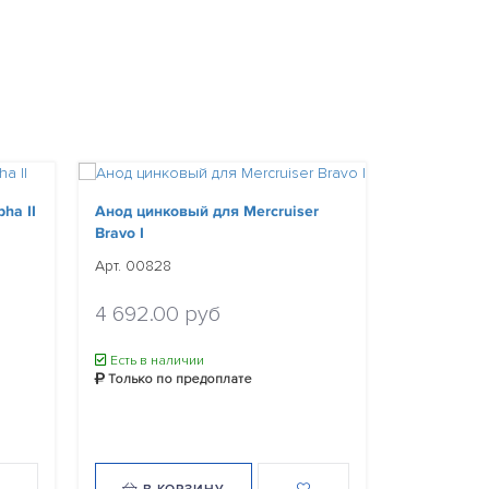
ha II
Анод цинковый для Mercruiser
Bravo I
Анод цинко
F50 (82215
Арт. 00828
Арт. 00829
4 692.00 руб
5 080.0
Есть в наличии
Только по предоплате
Есть в нал
Только по