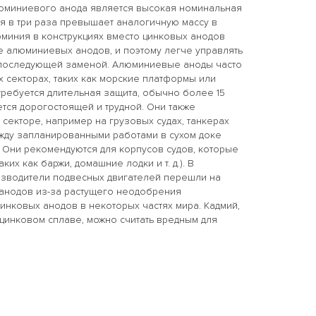
юминиевого анода является высокая номинальная
ая в три раза превышает аналогичную массу в
миния в конструкциях вместо цинковых анодов
е алюминиевых анодов, и поэтому легче управлять
 последующей заменой. Алюминиевые аноды часто
секторах, таких как морские платформы или
требуется длительная защита, обычно более 15
ется дорогостоящей и трудной. Они также
секторе, например на грузовых судах, танкерах
между запланированными работами в сухом доке
 Они рекомендуются для корпусов судов, которые
ких как баржи, домашние лодки и т. д.). В
зводители подвесных двигателей перешли на
анодов из-за растущего неодобрения
нковых анодов в некоторых частях мира. Кадмий,
 цинковом сплаве, можно считать вредным для