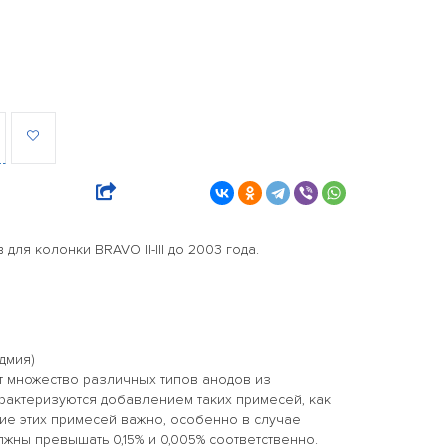
ля колонки BRAVO II-III до 2003 года.
дмия)
т множество различных типов анодов из
рактеризуются добавлением таких примесей, как
ние этих примесей важно, особенно в случае
лжны превышать 0,15% и 0,005% соответственно.