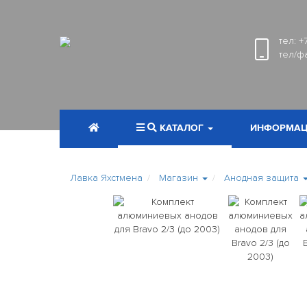
тел:
+
тел/ф
КАТАЛОГ
ИНФОРМАЦ
Лавка Яхстмена
Магазин
Анодная защита