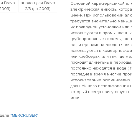
Основной характеристикой ал
электрическая емкость, котор
цинке. При использовании алю
требуется значительно меньш
их подводной установкой или
используются в промышленных 
трубопроводные системы, где 
лет, и где замена анодов явля
используются в коммерческом 
или крейсерах, или там, где 
проходят длительные периоды.
постоянно находятся в воде ( та
последнее время многие прои
использование алюминиевых 
дальнейшего использования ци
который всегда присутствует в
моря.
здела
"MERCRUISER"