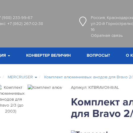
7 (988) 233-99-67
Россия, Краснодарски
акс:
+7 (862) 267-02-38
ул.20-й Горнострелко
16
Обратная связь
ИЯ
КОНВЕРТЕР ВЕЛИЧИН
ВОПРОСЫ?
О 
MERCRUISER
Комплект алюминиевых анодов для Bravo 2/3
Артикул: KITBRAVOII-III/AL
Комплект а
для Bravo 2