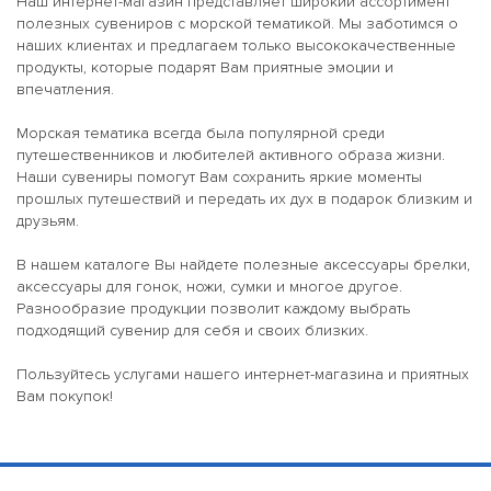
Наш интернет-магазин представляет широкий ассортимент
из них несёт в себе дух океана.
полезных сувениров с морской тематикой. Мы заботимся о
наших клиентах и предлагаем только высококачественные
Изготовленные из высококачественных материалов или
продукты, которые подарят Вам приятные эмоции и
прочного пластика, такие брелки устойчивы к коррозии и
впечатления.
влаге. Они идеально подходят как сувенир для гостей яхт-
клуба, участникам регат или просто как подарок для
Морская тематика всегда была популярной среди
любителя моря.
путешественников и любителей активного образа жизни.
Наши сувениры помогут Вам сохранить яркие моменты
Морские ножи — надёжность в любых условиях
прошлых путешествий и передать их дух в подарок близким и
друзьям.
Нож — один из самых универсальных инструментов на борту.
Наш ассортимент включает складные и фиксированные ножи
В нашем каталоге Вы найдете полезные аксессуары брелки,
с ручками из дерева, G10 или резины, устойчивые к солёной
аксессуары для гонок, ножи, сумки и многое другое.
воде и перепадам температур. Лезвия из нержавеющей
Разнообразие продукции позволит каждому выбрать
стали с антикоррозийным покрытием обеспечивают
подходящий сувенир для себя и своих близких.
долговечность даже в агрессивной морской среде.
Пользуйтесь услугами нашего интернет-магазина и приятных
Многие модели оформлены в морском стиле: гравировка в
Вам покупок!
виде волн, якорей, названий знаменитых регат. Такой нож —
не просто инструмент, а элемент экипировки,
подчёркивающий принадлежность к морской культуре.
Подходит для бытовых задач, рыбалки, швартовки и