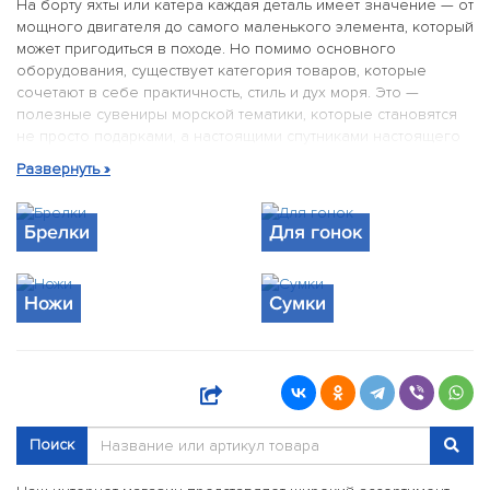
На борту яхты или катера каждая деталь имеет значение — от
мощного двигателя до самого маленького элемента, который
может пригодиться в походе. Но помимо основного
оборудования, существует категория товаров, которые
сочетают в себе практичность, стиль и дух моря. Это —
полезные сувениры морской тематики, которые становятся
не просто подарками, а настоящими спутниками настоящего
моряка.
В нашем каталоге оборудования вы найдёте не только
технические решения для судов, но и аксессуары,
Брелки
Для гонок
вдохновлённые морем, призванные подчеркнуть вашу связь
с водой, обеспечить удобство и стать частью повседневной
жизни на берегу и на воде. Представляем вам подборку
Ножи
Сумки
практичных и стильных сувениров, которые уместны как на
палубе, так и в городской повседневности.
Брелки с морской символикой — маленькие детали с
большим значением
Брелок — это не просто аксессуар для ключей. Это символ,
Поиск
напоминание о море, о свободе, о последнем закате на
воде. Наши брелки выполнены в морской тематике — каждый