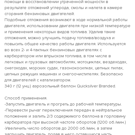
помощи в восстановлении утраченной мощности в
результате отложений углерода, смолы и налета в камере
сгорания бензиновых двигателей.
Подобные отложения возникают в ходе нормальной работы
двигателя, использовании двигателя при низкой температуре
и применения некоторых видов топлива. Удалив такие
отложения, можно улучшить подачу топлива/воздуха и
повысить общее качество работы двигателя. Используется
во всех 2- и 4-тактных бензиновых двигателях с
карбюратором или впрыском топлива, в том числе в
легковых и грузовых автомобилях, мотоциклах, вездеходах,
снегоходах, морских судах, газонокосилках, цепных пилах,
цепных режущих машинах и снегоочистителях. Безопасно
для двигателей с катализатором.
340 г (12 унц.) аэрозольный баллон Quicksilver Branded.
Способ применения.
-Запустить двигатель и прогреть до рабочей температуры.
-Перевести рычаг переключения передач в нейтральное
положение и залить 2/3 содержимого баллона в горловину
карбюратора при высокой частоте оборотов (1200 об./мин.)
-Увеличить число оборотов до 2000 об./мин, а затем
заглушить двигатель, подав в него оставшуюся часть