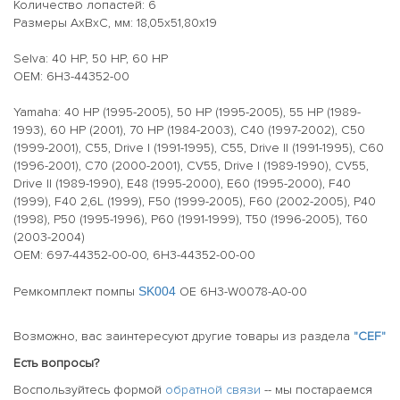
Количество лопастей: 6
Размеры AxBxC, мм: 18,05x51,80x19
Selva: 40 HP, 50 HP, 60 HP
OEM: 6H3-44352-00
Yamaha: 40 HP (1995-2005), 50 HP (1995-2005), 55 HP (1989-
1993), 60 HP (2001), 70 HP (1984-2003), C40 (1997-2002), C50
(1999-2001), C55, Drive I (1991-1995), C55, Drive II (1991-1995), C60
(1996-2001), C70 (2000-2001), CV55, Drive I (1989-1990), CV55,
Drive II (1989-1990), E48 (1995-2000), E60 (1995-2000), F40
(1999), F40 2,6L (1999), F50 (1999-2005), F60 (2002-2005), P40
(1998), P50 (1995-1996), P60 (1991-1999), T50 (1996-2005), T60
(2003-2004)
OEM: 697-44352-00-00, 6H3-44352-00-00
Ремкомплект помпы
SK004
OE 6H3-W0078-A0-00
Возможно, вас заинтересуют другие товары из раздела
"CEF"
Есть вопросы?
Воспользуйтесь формой
обратной связи
-- мы постараемся