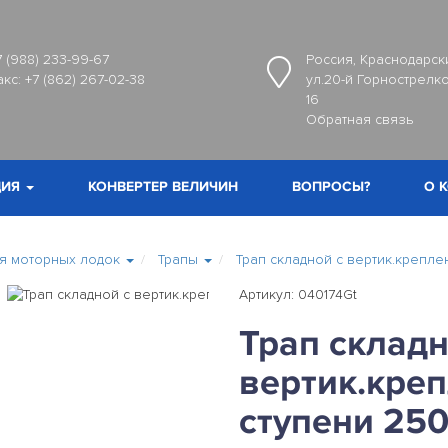
7 (988) 233-99-67
Россия, Краснодарски
акс:
+7 (862) 267-02-38
ул.20-й Горнострелко
16
Обратная связь
ИЯ
КОНВЕРТЕР ВЕЛИЧИН
ВОПРОСЫ?
О 
я моторных лодок
Трапы
Трап складной с вертик.крепл
Артикул: 040174Gt
Трап складн
вертик.кре
ступени 25