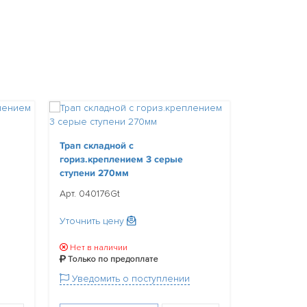
Трап складной с
Трап склад
гориз.креплением 3 серые
гориз.креп
ступени 270мм
ступени 2
Арт. 040176Gt
Арт. 040178
Уточнить цену
Уточнить ц
Нет в наличии
Нет в нал
Только по предоплате
Только по
Уведомить о поступлении
Уведомит