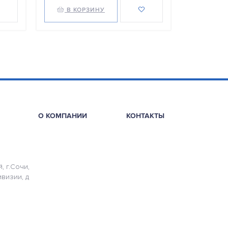
В КОРЗИНУ
В КО
О КОМПАНИИ
КОНТАКТЫ
, г.Сочи,
ивизии, д