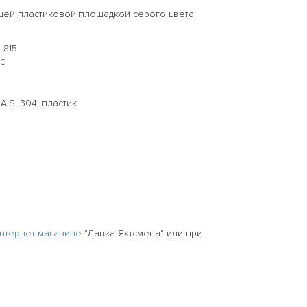
щей пластиковой площадкой серого цвета.
 815
10
ISI 304, пластик
нтернет-магазине
"Лавка Яхтсмена" или при