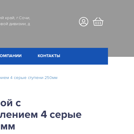
й край, г.Сочи,
вой дивизии, д
КОМПАНИИ
КОНТАКТЫ
ением 4 серые ступени 250мм
ой с
плением 4 серые
0мм