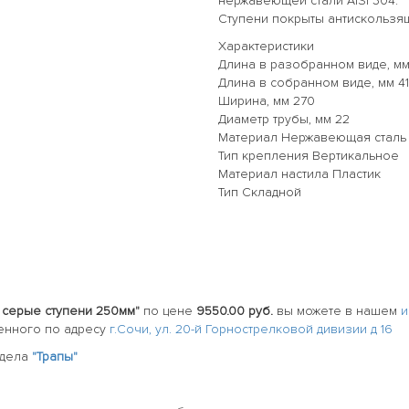
нержавеющей стали AISI 304.
Ступени покрыты антискользя
Характеристики
Длина в разобранном виде, мм
Длина в собранном виде, мм 4
Ширина, мм 270
Диаметр трубы, мм 22
Материал Нержавеющая сталь A
Тип крепления Вертикальное
Материал настила Пластик
Тип Складной
4 серые ступени 250мм"
по цене
9550.00 руб.
вы можете в нашем
и
енного по адресу
г.Сочи, ул. 20-й Горнострелковой дивизии д 16
здела
"Трапы"