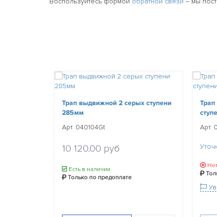
Воспользуйтесь формой
обратной связи
-- мы пос
Трап выдвижной 2 серых ступени
Трап
285мм
ступ
Арт. 040104Gt
Арт. 
Уточ
10 120.00 руб
Нет
Есть в наличии
Тол
Только по предоплате
Ув