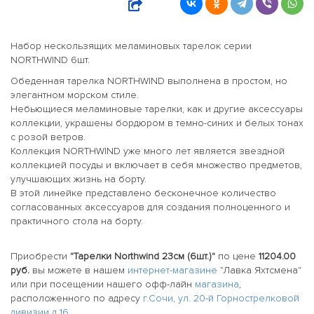
Набор нескользящих меламиновых тарелок серии
NORTHWIND 6шт.
Обеденная тарелка NORTHWIND выполнена в простом, но
элегантном морском стиле.
Небьющиеся меламиновые тарелки, как и другие аксессуары
коллекции, украшены бордюром в темно-синих и белых тонах
с розой ветров.
Коллекция NORTHWIND уже много лет является звездной
коллекцией посуды и включает в себя множество предметов,
улучшающих жизнь на борту.
В этой линейке представлено бесконечное количество
согласованных аксессуаров для создания полноценного и
практичного стола на борту.
Приобрести
"Тарелки Northwind 23см (6шт.)"
по цене
11204.00
руб.
вы можете в нашем
интернет-магазине
"Лавка Яхтсмена"
или при посещении нашего офф-лайн
магазина
,
расположенного по адресу
г.Сочи, ул. 20-й Горнострелковой
дивизии д 16