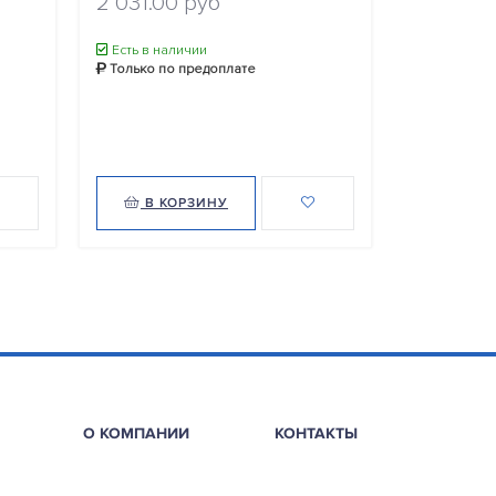
2 031.00 руб
3 265.0
Есть в наличии
Только по предоплате
Есть в нал
Только по
В КОРЗИНУ
В КО
О КОМПАНИИ
КОНТАКТЫ