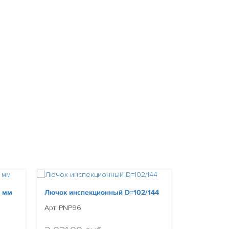
0 мм
Лючок инспекционный D=102/144
Лючок инс
D=129/170
Арт. PNP96
Арт. PNP97