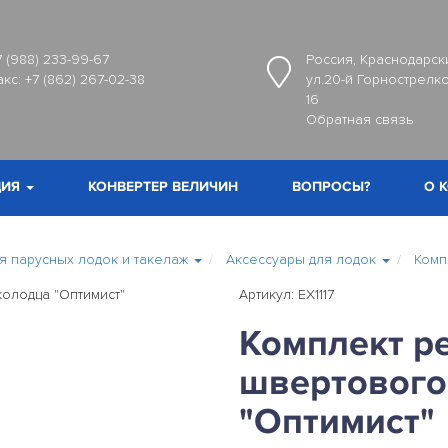
7 (988) 233-99-67
Россия, Краснодарски
акс:
+7 (862) 267-02-38
ул.20-й Горнострелко
16
Обратная связь
ИЯ
КОНВЕРТЕР ВЕЛИЧИН
ВОПРОСЫ?
О 
 парусных лодок и такелаж
Аксессуары для лодок
Комп
Артикул: EX1117
Комплект р
швертового
"Оптимист"