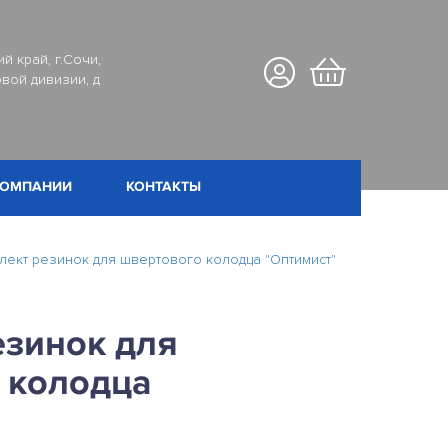
й край, г.Сочи,
вой дивизии, д
КОМПАНИИ
КОНТАКТЫ
лект резинок для швертового колодца "Оптимист"
езинок для
 колодца