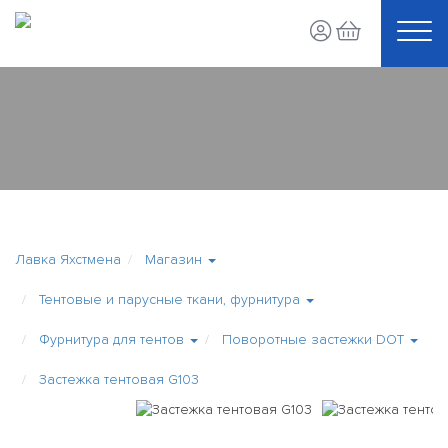
Лавка Яхстмена
Магазин
Тентовые и парусные ткани, фурнитура
Фурнитура для тентов
Поворотные застежки DOT
Застежка тентовая G103