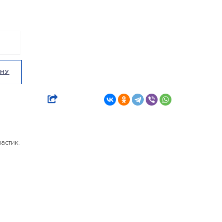
ИНУ
астик.