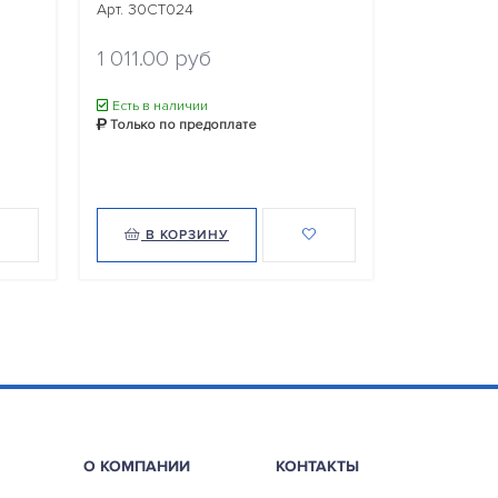
Арт. 30CT024
Арт. 30CT0
1 011.00 руб
1 435.00
Есть в наличии
Есть в нал
Только по предоплате
Только по
В КОРЗИНУ
В КО
О КОМПАНИИ
КОНТАКТЫ