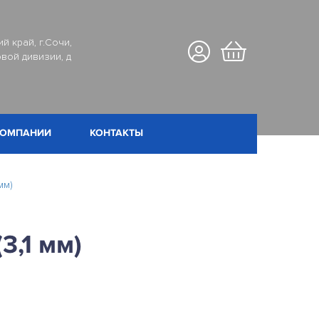
й край, г.Сочи,
вой дивизии, д
КОМПАНИИ
КОНТАКТЫ
мм)
3,1 мм)