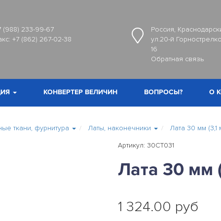
7 (988) 233-99-67
Россия, Краснодарски
акс:
+7 (862) 267-02-38
ул.20-й Горнострелко
16
Обратная связь
ИЯ
КОНВЕРТЕР ВЕЛИЧИН
ВОПРОСЫ?
О 
ные ткани, фурнитура
Латы, наконечники
Лата 30 мм (3,1 
Артикул: 30CT031
Лата 30 мм (
1 324.00 руб