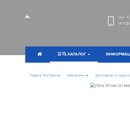
тел:
+
тел/ф
КАТАЛОГ
ИНФОРМАЦ
Лавка Яхстмена
Магазин
Тентовые и парус