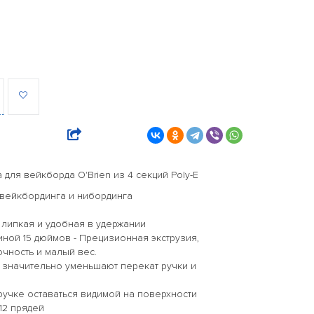
для вейкборда O'Brien из 4 секций Poly-E
 вейкбординга и нибординга
 липкая и удобная в удержании
ой 15 дюймов - Прецизионная экструзия,
ность и малый вес.
- значительно уменьшают перекат ручки и
ручке оставаться видимой на поверхности
 12 прядей