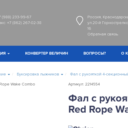
7 (988) 233-99-67
Россия, Краснодарски
акс:
+7 (862) 267-02-38
ул.20-й Горнострелко
16
Обратная связь
ИЯ
КОНВЕРТЕР ВЕЛИЧИН
ВОПРОСЫ?
О 
кие
Буксировка лыжников
Фал с рукояткой 4-секционн
Артикул: 2214554
Фал с руко
Red Rope W