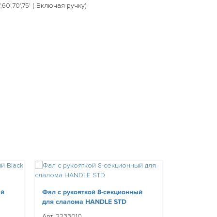
60',70',75' ( Включая ручку)
ый
Фал с рукояткой 8-секционный
Фал с руко
для слалома HANDLE STD
для слало
Арт. 2233010
Арт. 221454