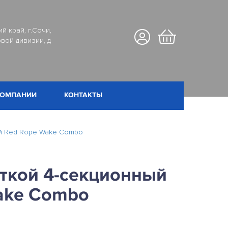
й край, г.Сочи,
вой дивизии, д
КОМПАНИИ
КОНТАКТЫ
ый Red Rope Wake Combo
яткой 4-секционный
ake Combo