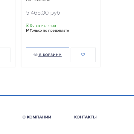
5 465.00 руб
5 465.00
Есть в наличии
Есть в нал
Только по предоплате
Только по
В КОРЗИНУ
В КО
О КОМПАНИИ
КОНТАКТЫ