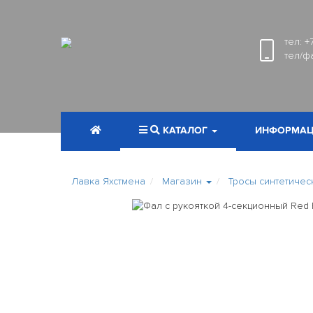
тел:
+
тел/ф
КАТАЛОГ
ИНФОРМАЦ
Лавка Яхстмена
Магазин
Тросы синтетичес