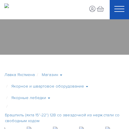
Лавка Яхстмена
Магазин
Якорное и швартовое оборудование
Якорные лебедки
Брашпиль (яхта 15"-22") 12В со звездочкой из нерж.стали со
свободным ходом