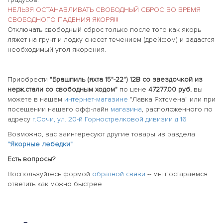
НЕЛЬЗЯ ОСТАНАВЛИВАТЬ СВОБОДНЫЙ СБРОС ВО ВРЕМЯ
СВОБОДНОГО ПАДЕНИЯ ЯКОРЯ!!!
Отключать свободный сброс только после того как якорь
ляжет на грунт и лодку снесет течением (дрейфом) и задастся
необходимый угол якорения.
Приобрести
"Брашпиль (яхта 15"-22") 12В со звездочкой из
нерж.стали со свободным ходом"
по цене
47277.00 руб.
вы
можете в нашем
интернет-магазине
"Лавка Яхтсмена" или при
посещении нашего офф-лайн
магазина
, расположенного по
адресу
г.Сочи, ул. 20-й Горнострелковой дивизии д 16
Возможно, вас заинтересуют другие товары из раздела
"Якорные лебедки"
Есть вопросы?
Воспользуйтесь формой
обратной связи
-- мы постараемся
ответить как можно быстрее