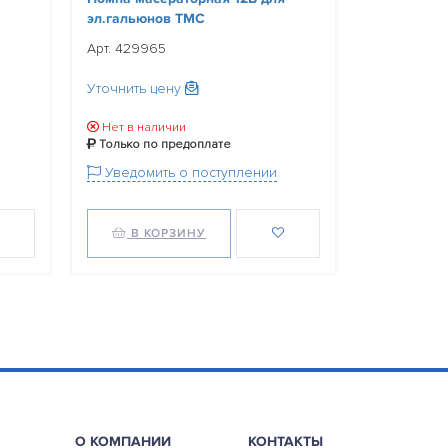
Арт. 60001
эл.гальюнов TMC
Арт. 429965
Уточнить ц
Уточнить цену
Нет в нал
Только по
Нет в наличии
Уведомит
Только по предоплате
Уведомить о поступлении
В КОРЗИНУ
В КО
О КОМПАНИИ
КОНТАКТЫ