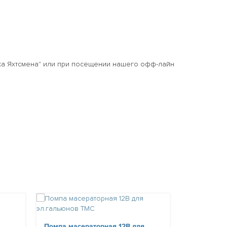
а Яхтсмена" или при посещении нашего офф-лайн
Вакуум-вен
Помпа масераторная 12В для