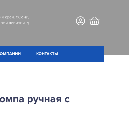
й край, г.Сочи,
вой дивизии, д
КОМПАНИИ
КОНТАКТЫ
омпа ручная с