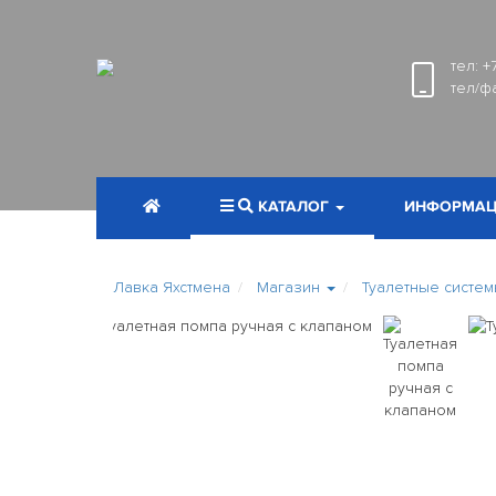
тел:
+
тел/ф
КАТАЛОГ
ИНФОРМАЦ
Лавка Яхстмена
Магазин
Туалетные систе