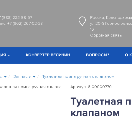
7 (988) 233-99-67
Россия, Краснодарски
акс:
+7 (862) 267-02-38
ул.20-й Горнострелко
16
Обратная связь
ИЯ
КОНВЕРТЕР ВЕЛИЧИН
ВОПРОСЫ?
О 
мы
Запчасти
Туалетная помпа ручная с клапаном
Артикул: 6100000770
Туалетная п
клапаном