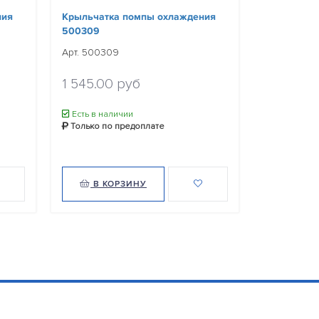
ния
Крыльчатка помпы охлаждения
Крыльчатк
500309
500311G
Арт. 500309
Арт. 500311
1 545.00 руб
1 516.00
Есть в наличии
Есть в нал
Только по предоплате
Только по
В КОРЗИНУ
В КО