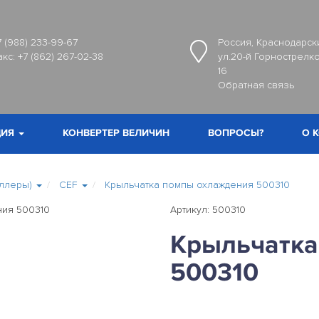
7 (988) 233-99-67
Россия, Краснодарски
акс:
+7 (862) 267-02-38
ул.20-й Горнострелко
16
Обратная связь
ИЯ
КОНВЕРТЕР ВЕЛИЧИН
ВОПРОСЫ?
О 
ллеры)
CEF
Крыльчатка помпы охлаждения 500310
Артикул: 500310
Крыльчатка
500310