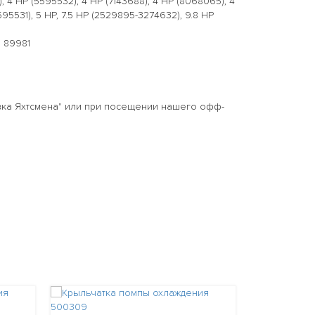
, 4 HP (5595532), 4 HP (7143688), 4 HP (8068065), 4
595531), 5 HP, 7.5 HP (2529895-3274632), 9.8 HP
, 89981
ка Яхтсмена" или при посещении нашего офф-