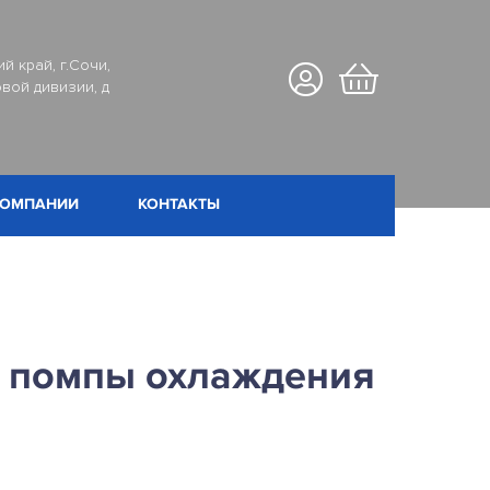
й край, г.Сочи,
вой дивизии, д
КОМПАНИИ
КОНТАКТЫ
 помпы охлаждения