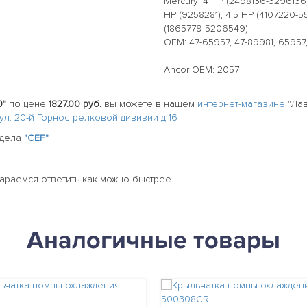
Mercury: 4 HP (2498136-3296136)
HP (9258281), 4.5 HP (4107220-5
(1865779-5206549)
OEM: 47-65957, 47-89981, 65957
Ancor OEM: 2057
0"
по цене
1827.00 руб.
вы можете в нашем
интернет-магазине
"Лав
 ул. 20-й Горнострелковой дивизии д 16
здела
"CEF"
тараемся ответить как можно быстрее
Аналогичные товары