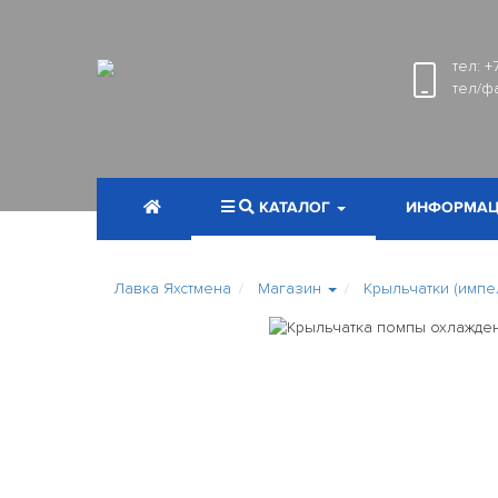
тел:
+
тел/ф
КАТАЛОГ
ИНФОРМАЦ
Лавка Яхстмена
Магазин
Крыльчатки (импе