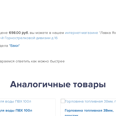
цене
698.00 руб.
вы можете в нашем
интернет-магазине
"Лавка Ях
20-й Горнострелковой дивизии д 16
здела
"Баки"
тараемся ответить как можно быстрее
Аналогичные товары
для воды ПВХ 100л
Горловина топливная 38мм,
пластик