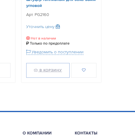
Арт. ST233
угловой
Арт. PG2160
Уточнить ц
Уточнить цену
Нет в нал
Только по
Нет в наличии
Уведомит
Только по предоплате
Уведомить о поступлении
В КОРЗИНУ
В КО
О КОМПАНИИ
КОНТАКТЫ