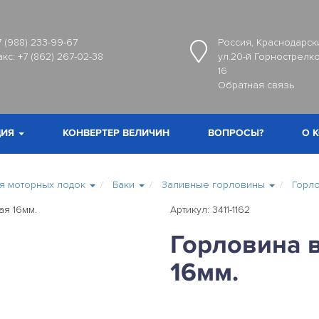
7 (988) 233-99-67
Россия, Краснодарски
акс:
+7 (862) 267-02-38
ул.20-й Горнострелко
16
Обратная связь
ИЯ
КОНВЕРТЕР ВЕЛИЧИН
ВОПРОСЫ?
О 
я моторных лодок
Баки
Заливные горловины
Горло
Артикул: 3411-1162
Горловина 
16мм.