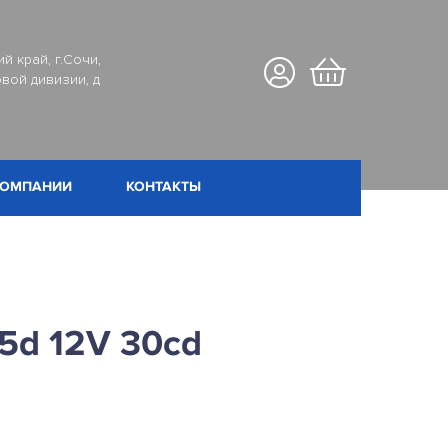
й край, г.Сочи,
вой дивизии, д
КОМПАНИИ
КОНТАКТЫ
5d 12V 30cd