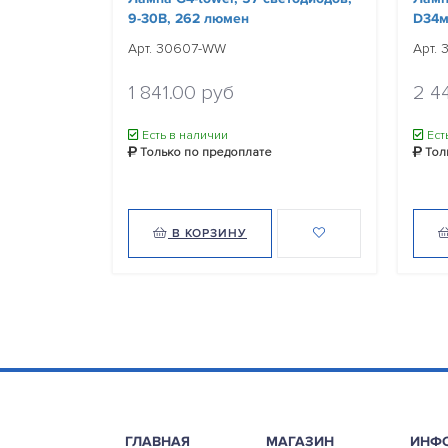
9-30В, 262 люмен
D34м
Арт. 30607-WW
Арт.
1 841.00 руб
2 4
Есть в наличии
Ест
Только по предоплате
Тол
В КОРЗИНУ
ГЛАВНАЯ
МАГАЗИН
ИНФ