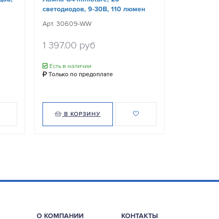
светодиодов, 9-30В, 110 люмен
67мм, 9-30
Арт. 30609-WW
Арт. 30026
Уточнить ц
1 397.00 руб
Нет в нал
Есть в наличии
Только по
Только по предоплате
Уведомит
В КОРЗИНУ
В КО
О КОМПАНИИ
КОНТАКТЫ