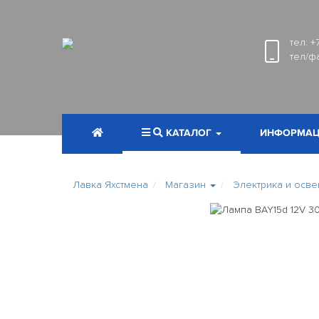
тел:
+
тел/ф
КАТАЛОГ
ИНФОРМАЦ
Лавка Яхстмена
Магазин
Электрика и осв