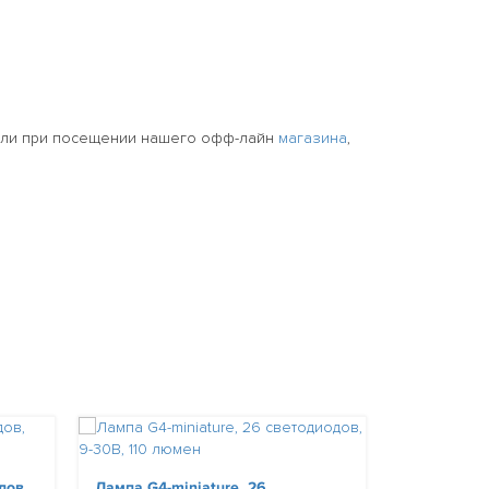
или при посещении нашего офф-лайн
магазина
,
дов,
Лампа G4-miniature, 26
Лампа BAY1