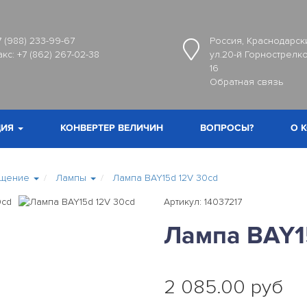
7 (988) 233-99-67
Россия, Краснодарски
акс:
+7 (862) 267-02-38
ул.20-й Горнострелко
16
Обратная связь
ИЯ
КОНВЕРТЕР ВЕЛИЧИН
ВОПРОСЫ?
О 
ещение
Лампы
Лампа BAY15d 12V 30cd
Артикул: 14037217
Лампа BAY1
2 085.00 руб