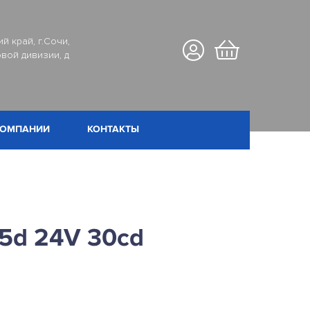
й край, г.Сочи,
вой дивизии, д
КОМПАНИИ
КОНТАКТЫ
5d 24V 30cd