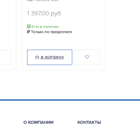
Уточнить ц
1 397.00 руб
Нет в нал
Есть в наличии
Только по
Только по предоплате
Уведомит
В КОРЗИНУ
В КО
О КОМПАНИИ
КОНТАКТЫ