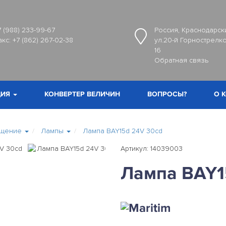
7 (988) 233-99-67
Россия, Краснодарски
акс:
+7 (862) 267-02-38
ул.20-й Горнострелко
16
Обратная связь
ИЯ
КОНВЕРТЕР ВЕЛИЧИН
ВОПРОСЫ?
О 
ещение
Лампы
Лампа BAY15d 24V 30cd
Артикул: 14039003
Лампа BAY1