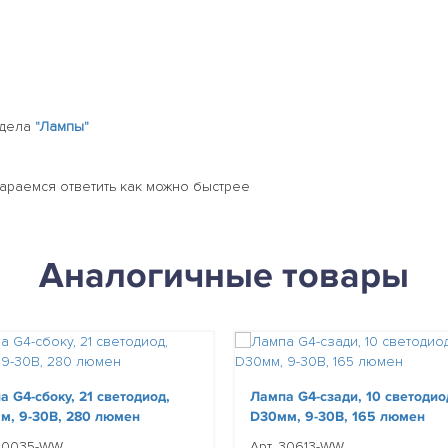
здела
"Лампы"
тараемся ответить как можно быстрее
Аналогичные товары
а G4-сбоку, 21 светодиод,
Лампа G4-сзади, 10 светодио
м, 9-30В, 280 люмен
D30мм, 9-30В, 165 люмен
 30035-WW
Арт. 30613-WW