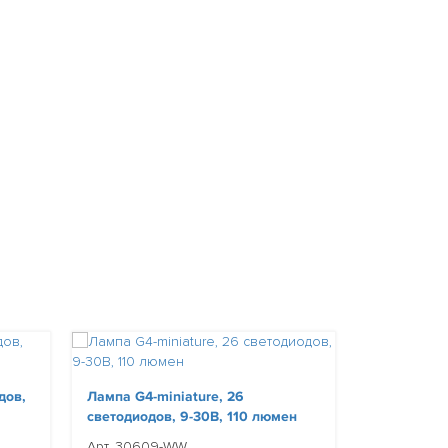
дов,
Лампа G4-miniature, 26
Лампа BAY1
светодиодов, 9-30В, 110 люмен
67мм, 9-30
Арт. 30609-WW
Арт. 30026