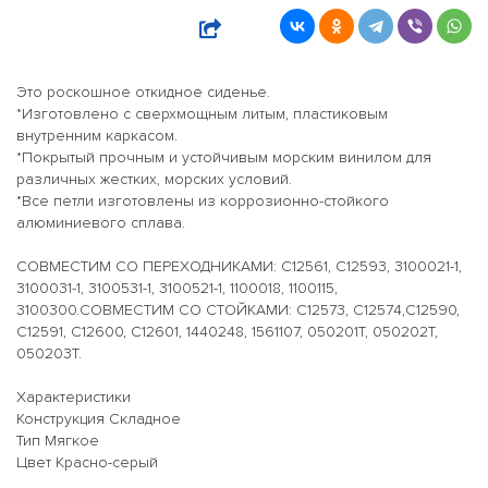
Это роскошное откидное сиденье.
*Изготовлено с сверхмощным литым, пластиковым
внутренним каркасом.
*Покрытый прочным и устойчивым морским винилом для
различных жестких, морских условий.
*Все петли изготовлены из коррозионно-стойкого
алюминиевого сплава.
СОВМЕСТИМ СО ПЕРЕХОДНИКАМИ: С12561, С12593, 3100021-1,
3100031-1, 3100531-1, 3100521-1, 1100018, 1100115,
3100300.СОВМЕСТИМ СО СТОЙКАМИ: С12573, С12574,С12590,
С12591, С12600, С12601, 1440248, 1561107, 050201Т, 050202Т,
050203Т.
Характеристики
Конструкция Складное
Тип Мягкое
Цвет Красно-серый