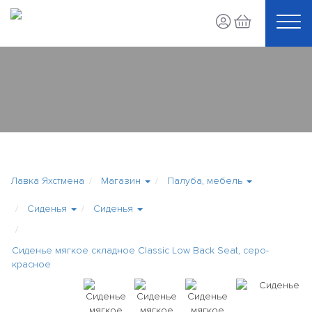
Лавка Яхстмена
Магазин
Палуба, мебель
Сиденья
Сиденья
Сиденье мягкое складное Classic Low Back Seat, серо-
красное