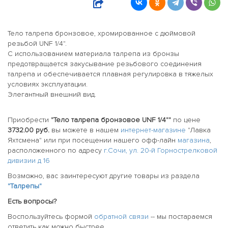
Тело талрепа бронзовое, хромированное с дюймовой
резьбой UNF 1/4".
С использованием материала талрепа из бронзы
предотвращается закусывание резьбового соединения
талрепа и обеспечивается плавная регулировка в тяжелых
условиях эксплуатации.
Элегантный внешний вид.
Приобрести
"Тело талрепа бронзовое UNF 1/4""
по цене
3732.00 руб.
вы можете в нашем
интернет-магазине
"Лавка
Яхтсмена" или при посещении нашего офф-лайн
магазина
,
расположенного по адресу
г.Сочи, ул. 20-й Горнострелковой
дивизии д 16
Возможно, вас заинтересуют другие товары из раздела
"Талрепы"
Есть вопросы?
Воспользуйтесь формой
обратной связи
-- мы постараемся
ответить как можно быстрее