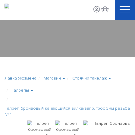
Лавка Яхстмена
Магазин
Стоячий такелаж
Талрепы
Талреп бронзовый качающийся вилка/запр. трос 3мм резьба
1/4"