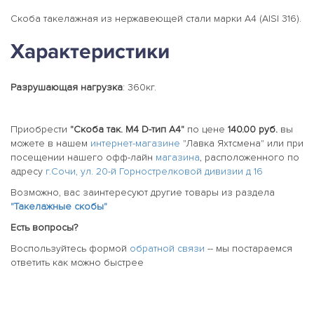
Скоба такелажная из нержавеющей стали марки А4 (AISI 316).
Характеристики
Разрушающая нагрузка
: 360кг.
Приобрести
"Скоба так. М4 D-тип A4"
по цене
140.00 руб.
вы
можете в нашем
интернет-магазине
"Лавка Яхтсмена" или при
посещении нашего офф-лайн
магазина
, расположенного по
адресу
г.Сочи, ул. 20-й Горнострелковой дивизии д 16
Возможно, вас заинтересуют другие товары из раздела
"Такелажные скобы"
Есть вопросы?
Воспользуйтесь формой
обратной связи
-- мы постараемся
ответить как можно быстрее