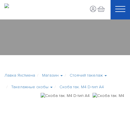
Лавка Яхстмена
Магазин
Стоячий такелаж
Такелажные скобы
Скоба так. М4 D-тип A4