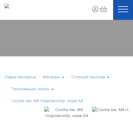
Лавка Яхстмена
Магазин
Стоячий такелаж
Такелажные скобы
Скоба так. М4 подковообр. нерж А4