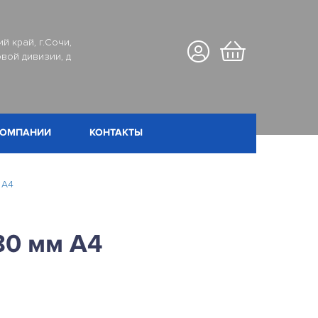
й край, г.Сочи,
вой дивизии, д
КОМПАНИИ
КОНТАКТЫ
 А4
80 мм А4