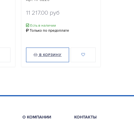
12 628.0
11 217.00 руб
Есть в нал
Только по
Есть в наличии
Только по предоплате
В КОРЗИНУ
В КО
О КОМПАНИИ
КОНТАКТЫ