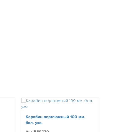
Карабин в
Карабин вертлюжный 100 мм.
Арт. RF6310
бол. ухо.
Арт. RF6220