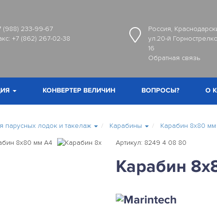
7 (988) 233-99-67
Россия, Краснодарски
акс:
+7 (862) 267-02-38
ул.20-й Горнострелко
16
Обратная связь
ИЯ
КОНВЕРТЕР ВЕЛИЧИН
ВОПРОСЫ?
О 
 парусных лодок и такелаж
Карабины
Карабин 8х80 мм
Артикул: 8249 4 08 80
Карабин 8х