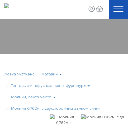
Лавка Яхстмена
Магазин
Тентовые и парусные ткани, фурнитура
Молнии, лента Velcro
Молния 0,762м. с двухсторонним замком синяя