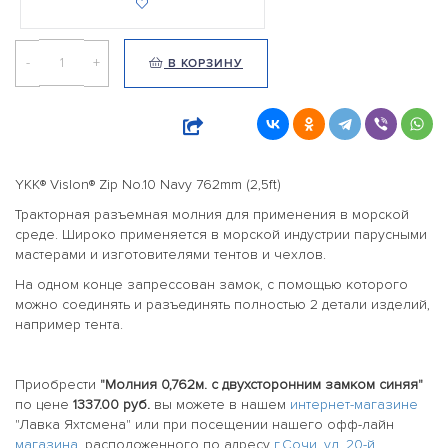
-
+
В КОРЗИНУ
YKK® Vislon® Zip No.10 Navy 762mm (2,5ft)
Тракторная разъемная молния для применения в морской
среде. Широко применяется в морской индустрии парусными
мастерами и изготовителями тентов и чехлов.
На одном конце запрессован замок, с помощью которого
можно соединять и разъединять полностью 2 детали изделий,
например тента.
Приобрести
"Молния 0,762м. с двухсторонним замком синяя"
по цене
1337.00 руб.
вы можете в нашем
интернет-магазине
"Лавка Яхтсмена" или при посещении нашего офф-лайн
магазина
, расположенного по адресу
г.Сочи, ул. 20-й