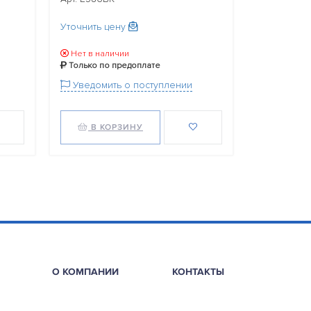
Уточнить цену
410.00 р
Нет в наличии
Есть в нал
Только по предоплате
Только по
Уведомить о поступлении
В КОРЗИНУ
В КО
О КОМПАНИИ
КОНТАКТЫ