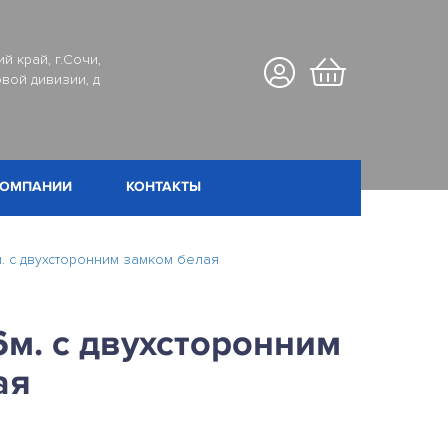
й край, г.Сочи,
вой дивизии, д
КОМПАНИИ
КОНТАКТЫ
. с двухсторонним замком белая
м. с двухсторонним
ая