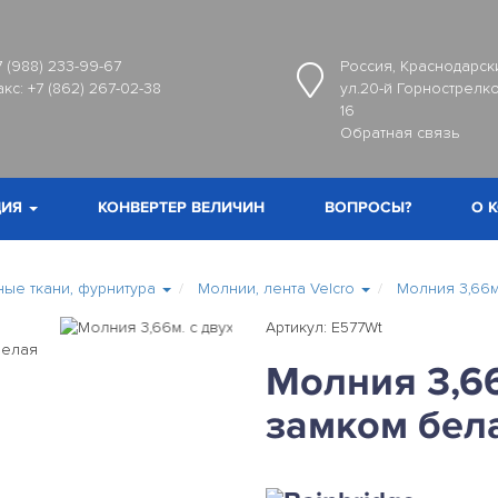
7 (988) 233-99-67
Россия, Краснодарски
акс:
+7 (862) 267-02-38
ул.20-й Горнострелко
16
Обратная связь
ИЯ
КОНВЕРТЕР ВЕЛИЧИН
ВОПРОСЫ?
О 
ные ткани, фурнитура
Молнии, лента Velcro
Молния 3,66м
Артикул: E577Wt
Молния 3,66
замком бел