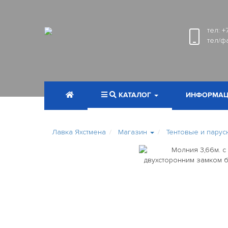
тел:
+
тел/ф
КАТАЛОГ
ИНФОРМАЦ
Лавка Яхстмена
Магазин
Тентовые и парус