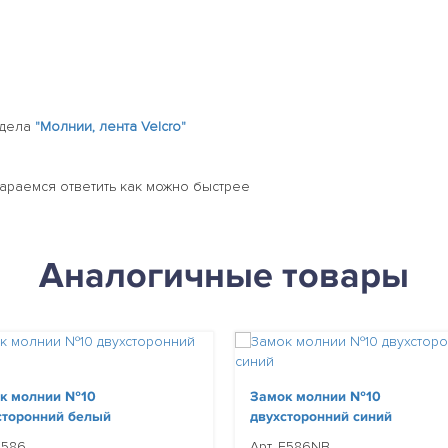
здела
"Молнии, лента Velcro"
тараемся ответить как можно быстрее
Аналогичные товары
к молнии №10
Замок молнии №10
сторонний белый
двухсторонний синий
E586
Арт. E586NB