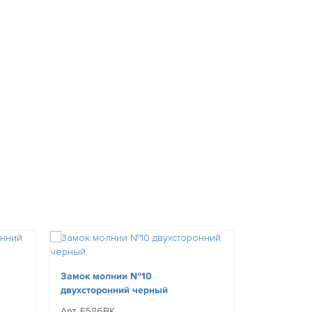
Замок молнии №10
Замок мол
двухсторонний черный
металл. б
Арт. E586BK
Арт. E592