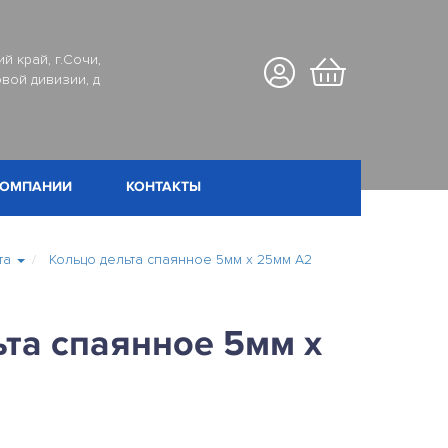
й край, г.Сочи,
вой дивизии, д
КОМПАНИИ
КОНТАКТЫ
та
Кольцо дельта спаянное 5мм х 25мм А2
та спаянное 5мм х