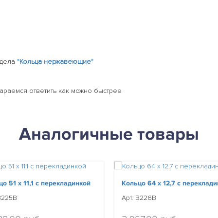
здела
"Кольца нержавеющие"
тараемся ответить как можно быстрее
Аналогичные товары
о 51 х 11,1 c перекладинкой
Кольцо 64 х 12,7 c переклад
B225B
Арт. B226B