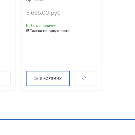
3 686.00 руб
2 772.0
Есть в наличии
Есть в нал
Только по предоплате
Только по
В КОРЗИНУ
В КО