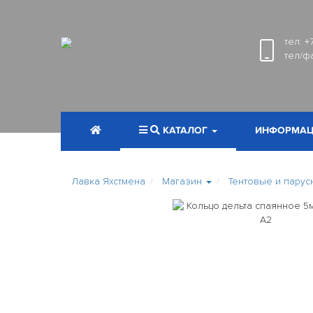
тел:
+
тел/ф
КАТАЛОГ
ИНФОРМАЦ
Лавка Яхстмена
Магазин
Тентовые и парус