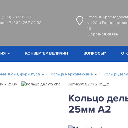
7 (988) 233-99-67
Россия, Краснодарски
акс:
+7 (862) 267-02-38
ул.20-й Горнострелко
16
Обратная связь
ИЯ
КОНВЕРТЕР ВЕЛИЧИН
ВОПРОСЫ?
О 
ные ткани, фурнитура
Кольца нержавеющие
Кольцо Дель
Артикул: 8274 2 05_25
Кольцо дель
25мм А2