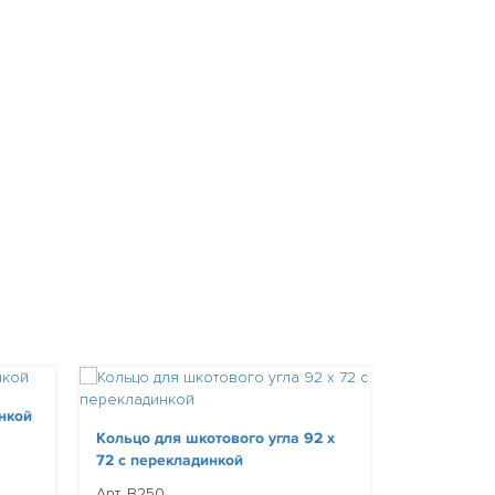
инкой
Кольцо для шкотового угла 92 х
Кольцо для
72 c перекладинкой
58 c перек
Арт. B250
Арт. B248