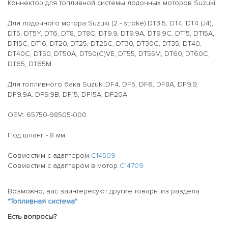
Коннектор для топливной системы лодочных моторов Suzuki.
Для лодочного мотора Suzuki (2 - stroke):DT3.5, DT4, DT4 (J4),
DT5, DT5Y, DT6, DT8, DT8C, DT9.9, DT9.9A, DT9.9C, DT15, DT15A,
DT15C, DT16, DT20, DT25, DT25C, DT30, DT30C, DT35, DT40,
DT40C, DT50, DT50A, DT50(C)VE, DT55, DT55M, DT60, DT60C,
DT65, DT65M.
Для топливного бака Suzuki:DF4, DF5, DF6, DF8A, DF9.9,
DF9.9A, DF9.9B, DF15, DF15A, DF20A.
OEM: 65750-98505-000
Под шланг - 8 мм
Совместим с адаптером
C14509
Совместим с адаптером в мотор
C14709
Возможно, вас заинтересуют другие товары из раздела
"Топливная система"
Есть вопросы?