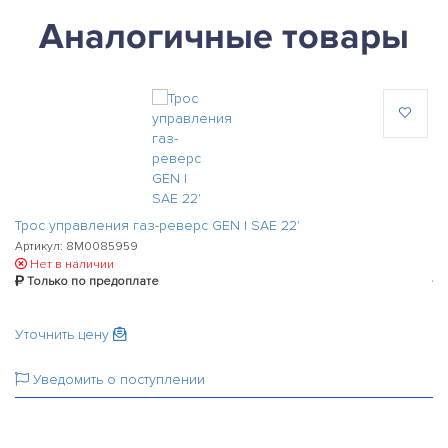
Аналогичные товары
Трос управления газ-реверс GEN I SAE 22'
Тр
Артикул: 8M0085959
Ар
Нет в наличии
Только по предоплате
Уточнить цену
У
Уведомить о поступлении