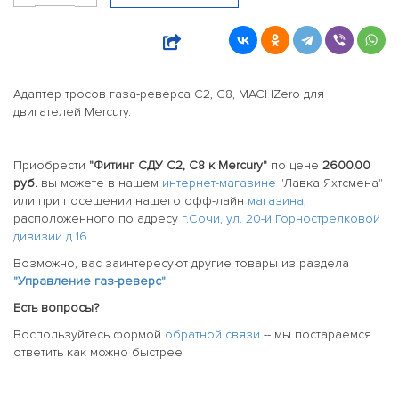
Адаптер тросов газа-реверса C2, C8, MACHZero для
двигателей Mercury.
Приобрести
"Фитинг СДУ С2, C8 к Mercury"
по цене
2600.00
руб.
вы можете в нашем
интернет-магазине
"Лавка Яхтсмена"
или при посещении нашего офф-лайн
магазина
,
расположенного по адресу
г.Сочи, ул. 20-й Горнострелковой
дивизии д 16
Возможно, вас заинтересуют другие товары из раздела
"Управление газ-реверс"
Есть вопросы?
Воспользуйтесь формой
обратной связи
-- мы постараемся
ответить как можно быстрее