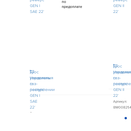
по
предоплате
Трос
Трос
управле
Уведоми
управления
Уведомить
газ-
о
газ-
о
реверс
поступл
реверс
поступлении
GEN II
GEN I
22'
SAE
Артикул:
22'
8M00825
Артикул:
8M0085959