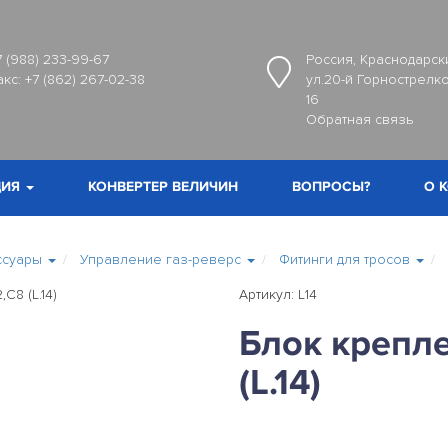
7 (988) 233-99-67
Россия, Краснодарски
акс:
+7 (862) 267-02-38
ул.20-й Горнострелко
16
Обратная связь
ИЯ
КОНВЕРТЕР ВЕЛИЧИН
ВОПРОСЫ?
О 
ссуары
Управление газ-реверс
Фитинги для тросов
Артикул: L14
Блок крепл
(L.14)