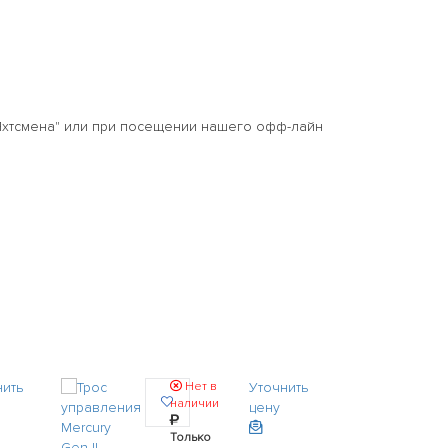
Яхтсмена" или при посещении нашего офф-лайн
нить
Нет в
Уточнить
наличии
цену
Только