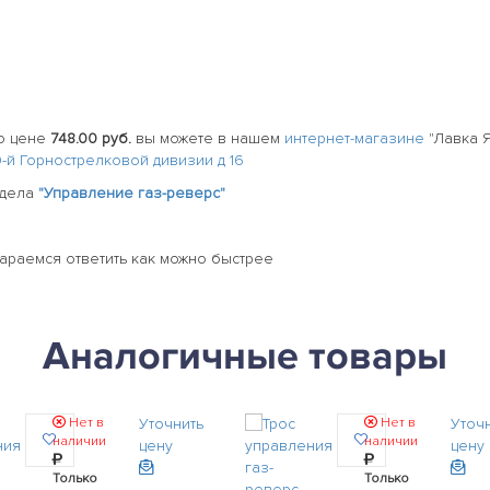
о цене
748.00 руб.
вы можете в нашем
интернет-магазине
"Лавка 
20-й Горнострелковой дивизии д 16
здела
"Управление газ-реверс"
тараемся ответить как можно быстрее
Аналогичные товары
Нет в
Уточнить
Нет в
Уточ
наличии
наличии
цену
цену
Только
Только