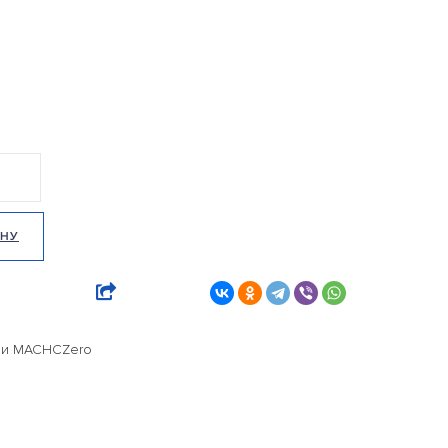
ИНУ
8 и MACHCZero