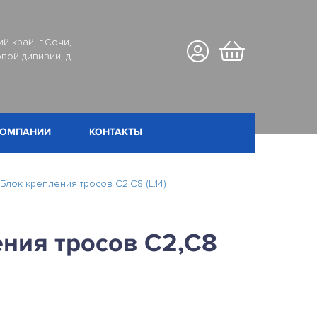
й край, г.Сочи,
вой дивизии, д
КОМПАНИИ
КОНТАКТЫ
Блок крепления тросов C2,C8 (L.14)
ения тросов C2,C8