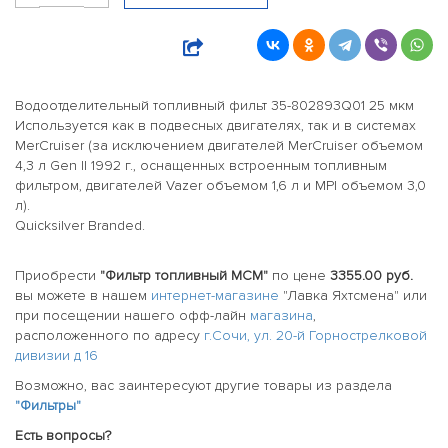
Водоотделительный топливный фильт 35-802893Q01 25 мкм
Используется как в подвесных двигателях, так и в системах
MerCruiser (за исключением двигателей MerCruiser объемом
4,3 л Gen II 1992 г., оснащенных встроенным топливным
фильтром, двигателей Vazer объемом 1,6 л и MPI объемом 3,0
л).
Quicksilver Branded.
Приобрести
"Фильтр топливный MCM"
по цене
3355.00 руб.
вы можете в нашем
интернет-магазине
"Лавка Яхтсмена" или
при посещении нашего офф-лайн
магазина
,
расположенного по адресу
г.Сочи, ул. 20-й Горнострелковой
дивизии д 16
Возможно, вас заинтересуют другие товары из раздела
"Фильтры"
Есть вопросы?