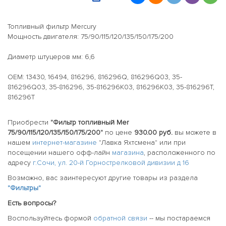
Топливный фильтр Mercury
Мощность двигателя: 75/90/115/120/135/150/175/200
Диаметр штуцеров мм: 6,6
OEM: 13430, 16494, 816296, 816296Q, 816296Q03, 35-
816296Q03, 35-816296, 35-816296K03, 816296K03, 35-816296T,
816296T
Приобрести
"Фильтр топливный Mer
75/90/115/120/135/150/175/200"
по цене
930.00 руб.
вы можете в
нашем
интернет-магазине
"Лавка Яхтсмена" или при
посещении нашего офф-лайн
магазина
, расположенного по
адресу
г.Сочи, ул. 20-й Горнострелковой дивизии д 16
Возможно, вас заинтересуют другие товары из раздела
"Фильтры"
Есть вопросы?
Воспользуйтесь формой
обратной связи
-- мы постараемся