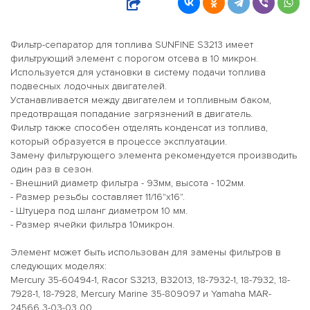
Фильтр-сепаратор для топлива SUNFINE S3213 имеет
фильтрующий элемент с порогом отсева в 10 микрон.
Используется для установки в систему подачи топлива
подвесных лодочных двигателей.
Устанавливается между двигателем и топливным баком,
предотвращая попадание загрязнений в двигатель.
Фильтр также способен отделять конденсат из топлива,
который образуется в процессе эксплуатации.
Замену фильтрующего элемента рекомендуется производить
один раз в сезон.
- Внешний диаметр фильтра - 93мм, высота - 102мм.
- Размер резьбы составляет 11/16"x16".
- Штуцера под шланг диаметром 10 мм.
- Размер ячейки фильтра 10микрон.
Элемент может быть использован для замены фильтров в
следующих моделях:
Mercury 35-60494-1, Racor S3213, B32013, 18-7932-1, 18-7932, 18-
7928-1, 18-7928, Mercury Marine 35-809097 и Yamaha MAR-
24566 3-03-03 00.