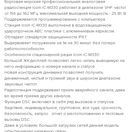
Бортовая морская профессиональная аналоговая
радиостанция Icom IC-M330 работает в диапазоне VHF частот
от 156 до 162 МГц, максимальная выходная мощность - 25 Вт. В
Поддерживается программирование с компьютера.
Станция Icom IC-M330 выполнена в водозащищенном
ударопрочном ABC пластике с алюминиевым каркасом.
Обладает стандартом защищенности IPX7.
Выдерживает погружение на 1м на 30 минут, без потери
работоспособности.
Особенности стационарной рации Icom IC-M330:
Большой ЖК-дисплей позволяет легко читать выводимую на
него информацию о номере канала и статусе.
Новая конструкция динамика позволяет получить
динамичный, чистый и громкий звук в широком диапазоне
звуковых частот.
Радиостанция поддерживает прием аварийного канала, даже
во время приема других каналов.
Функции DSC включают в себя ряд вызовов и статусов:
бедствие, индивидуальное, групповое, все суда, срочность,
безопасность, запрос . отчет о местоположении и тестовые
вызовы DSC.
Даже в условиях большой загрузки сетей данная модель
обеспечивает надежную связь.