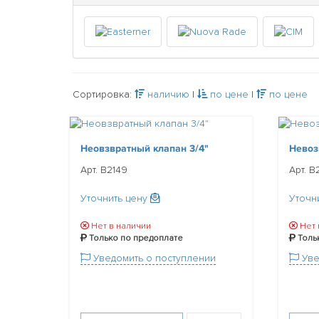
Сортировка:
наличию
|
по цене
|
по цене
Неовзвратный клапан 3/4"
Невоз
Арт. B2149
Арт. B
Уточнить цену
Уточн
Нет в наличии
Нет 
Только по предоплате
Толь
Уведомить о поступлении
Уве