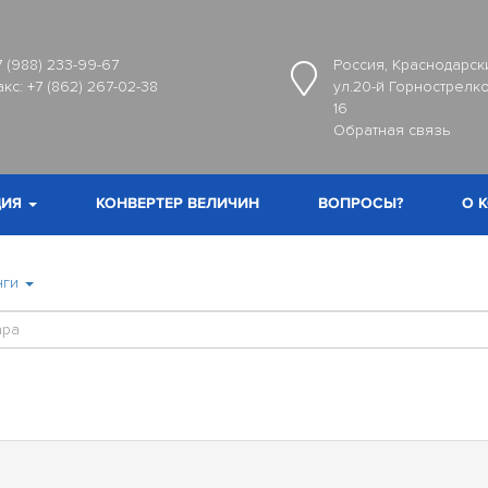
7 (988) 233-99-67
Россия, Краснодарски
акс:
+7 (862) 267-02-38
ул.20-й Горнострелко
16
Обратная связь
ИЯ
КОНВЕРТЕР ВЕЛИЧИН
ВОПРОСЫ?
О 
нги