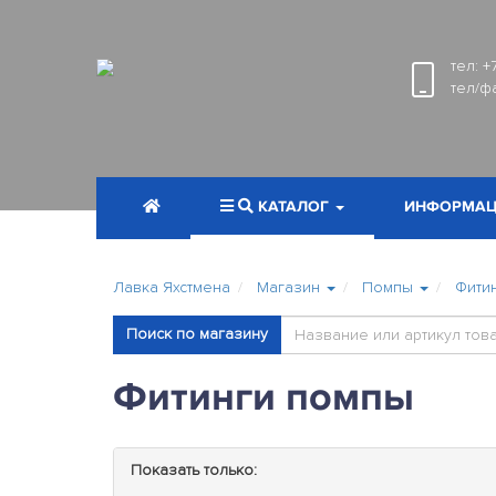
тел:
+
тел/ф
КАТАЛОГ
ИНФОРМАЦ
Лавка Яхстмена
Магазин
Помпы
Фити
Поиск по магазину
Фитинги помпы
Показать только: