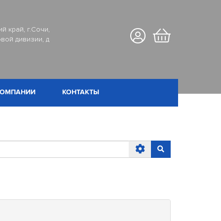
й край, г.Сочи,
вой дивизии, д
КОМПАНИИ
КОНТАКТЫ