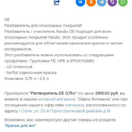
DE
Разбавитель для эпоксидных покрытий
Разбавитель / очиститель Nautix DE подходит для всех
эпоксидных покрытий Nautix. Этот продукт особенно
рекомендуется для облегчения нанесения красок и чистки
инструментов.
Этот разбавитель можно использовать со следующими
продуктами:- Грунтовки PE, HPE и EPOXYGARD
- U2 Undercoat
- Nx194 отделочная краска
Упаковка: 0,75 л / 2,5 л
Приобрести
"Растворитель DE 0,75л."
по цене
2168.00 руб.
вы
можете в нашем
интернет-магазине
"Лавка Яхтсмена" или при
посещении нашего офф-лайн
магазина
, расположенного по
адресу
г.Сочи, ул. 20-й Горнострелковой дивизии д 16
Возможно, вас заинтересуют другие товары из раздела
"Краски для яхт"