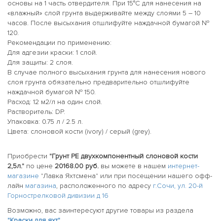
основы на 1 часть отвердителя. При 15°С для нанесения на
«влажный» слой грунта выдерживайте между слоями 5 – 10
часов. После высыхания отшлифуйте наждачной бумагой №
120.
Рекомендации по применению:
Для адгезии краски: 1 слой.
Для защиты:
2 слоя.
В случае полного высыхания грунта для нанесения нового
слоя грунта обязательно предварительно отшлифуйте
наждачной бумагой № 150.
Расход: 12 м2/л на один слой.
Растворитель: DP.
Упаковка: 0.75 л / 2.5 л.
Цвета: слоновой кости (ivory) / серый (grey).
Приобрести
"Грунт PE двухкомпонентный слоновой кости
2,5л."
по цене
20168.00 руб.
вы можете в нашем
интернет-
магазине
"Лавка Яхтсмена" или при посещении нашего офф-
лайн
магазина
, расположенного по адресу
г.Сочи, ул. 20-й
Горнострелковой дивизии д 16
Возможно, вас заинтересуют другие товары из раздела
"Краски для яхт"