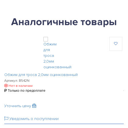
Аналогичные товары
Обжим для троса 2,0мм оцинкованный
Об
Артикул: B542N
Ар
Нет в наличии
Только по предоплате
Уточнить цену
43
Уведомить о поступлении
-