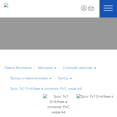
Лавка Яхстмена
Магазин
Стоячий такелаж
Тросы и наконечники
Тросы
Трос 7x7 D=4/6мм в оплетке PVC нерж.А4