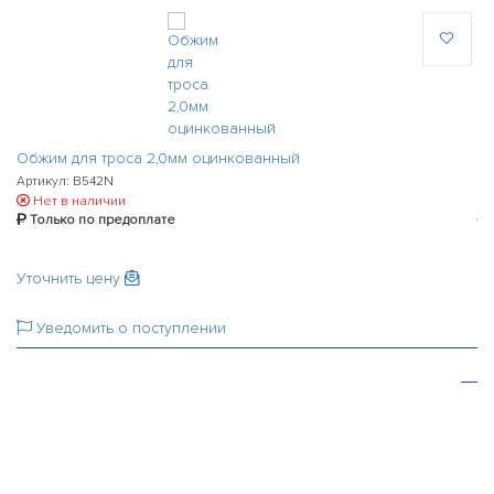
Обжим для троса 2,0мм оцинкованный
Об
Артикул: B542N
Ар
Нет в наличии
Только по предоплате
Уточнить цену
43
Уведомить о поступлении
-