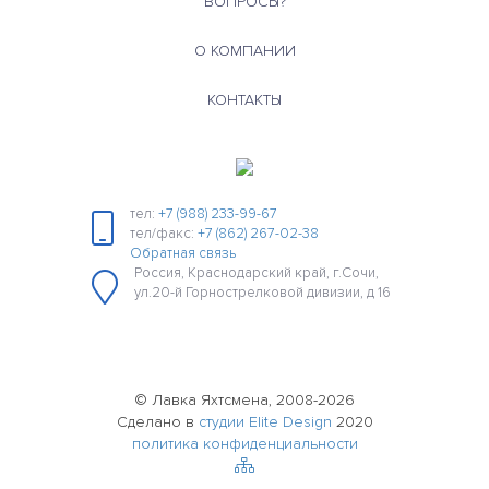
ВОПРОСЫ?
О КОМПАНИИ
КОНТАКТЫ
тел:
+7 (988) 233-99-67
тел/факс:
+7 (862) 267-02-38
Обратная связь
Россия, Краснодарский край, г.Сочи,
ул.20-й Горнострелковой дивизии, д 16
© Лавка Яхтсмена, 2008-2026
Сделано в
студии Elite Design
2020
политика конфиденциальности