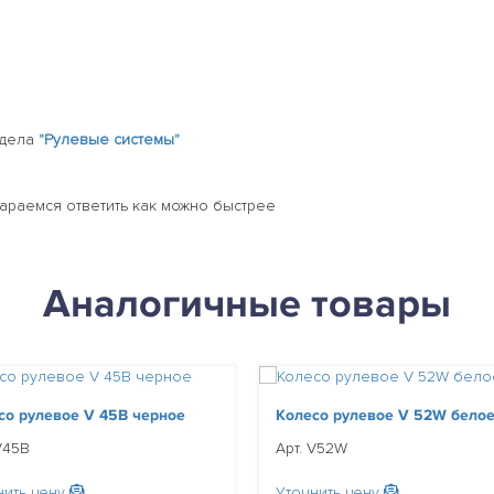
здела
"Рулевые системы"
тараемся ответить как можно быстрее
Аналогичные товары
со рулевое V 45B черное
Колесо рулевое V 52W бело
V45B
Арт. V52W
нить цену
Уточнить цену