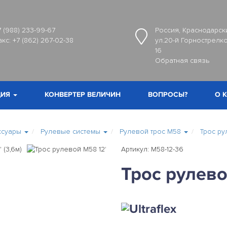
7 (988) 233-99-67
Россия, Краснодарски
акс:
+7 (862) 267-02-38
ул.20-й Горнострелко
16
Обратная связь
ИЯ
КОНВЕРТЕР ВЕЛИЧИН
ВОПРОСЫ?
О 
ссуары
Рулевые системы
Рулевой трос M58
Трос ру
Артикул: M58-12-36
Трос рулево