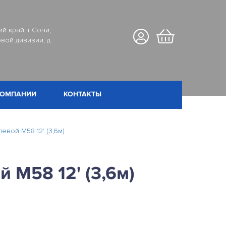
й край, г.Сочи,
вой дивизии, д
КОМПАНИИ
КОНТАКТЫ
левой М58 12' (3,6м)
й М58 12' (3,6м)