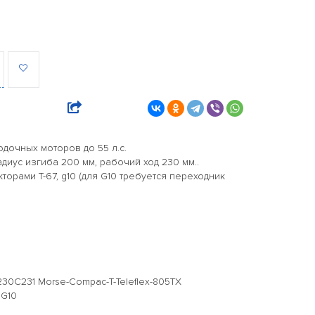
дочных моторов до 55 л.с.
диус изгиба 200 мм, рабочий ход 230 мм..
орами T-67, g10 (для G10 требуется переходник
30C231 Morse-Compac-T-Teleflex-805TX
 G10