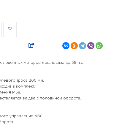
 лодочных моторов мощностью до 55 л.с.
левого троса 200 мм.
ходит в комплект.
ления M58.
ствляется за два с половиной оборота.
вого управления M58
борота