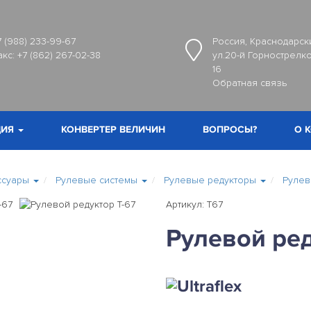
7 (988) 233-99-67
Россия, Краснодарски
акс:
+7 (862) 267-02-38
ул.20-й Горнострелко
16
Обратная связь
ИЯ
КОНВЕРТЕР ВЕЛИЧИН
ВОПРОСЫ?
О 
ссуары
Рулевые системы
Рулевые редукторы
Рулев
Артикул: T67
Рулевой ред