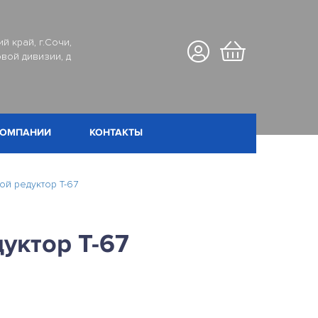
й край, г.Сочи,
вой дивизии, д
КОМПАНИИ
КОНТАКТЫ
ой редуктор T-67
уктор T-67