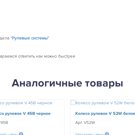
здела
"Рулевые системы"
тараемся ответить как можно быстрее
Аналогичные товары
со рулевое V 45B черное
Колесо рулевое V 52W бело
V45B
Арт. V52W
нить цену
Уточнить цену