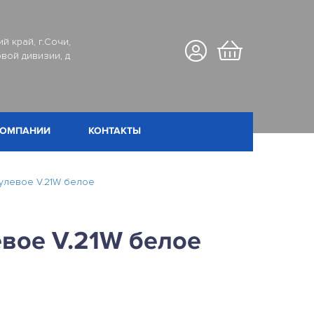
й край, г.Сочи,
вой дивизии, д
КОМПАНИИ
КОНТАКТЫ
улевое V.21W белое
евое V.21W белое