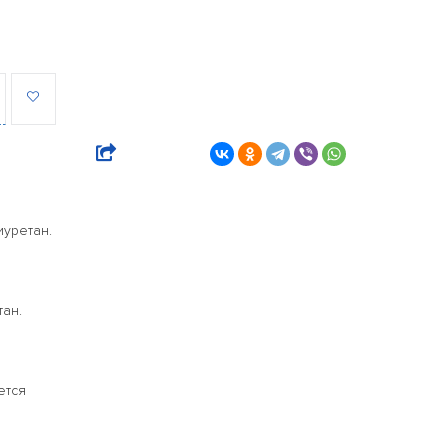
иуретан.
ан.
ется