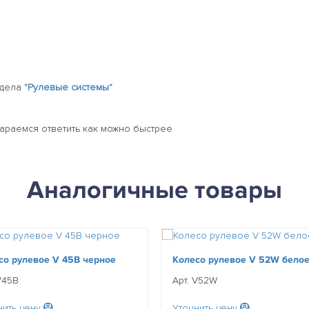
здела
"Рулевые системы"
тараемся ответить как можно быстрее
Аналогичные товары
со рулевое V 45B черное
Колесо рулевое V 52W бело
V45B
Арт. V52W
нить цену
Уточнить цену