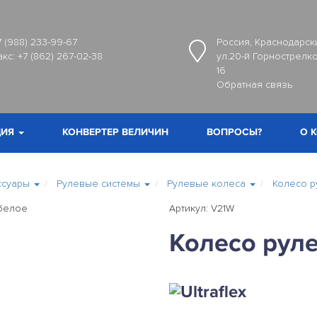
7 (988) 233-99-67
Россия, Краснодарски
акс:
+7 (862) 267-02-38
ул.20-й Горнострелко
16
Обратная связь
ИЯ
КОНВЕРТЕР ВЕЛИЧИН
ВОПРОСЫ?
О 
ссуары
Рулевые системы
Рулевые колеса
Колесо р
Артикул: V21W
Колесо рул