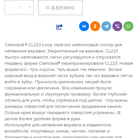
-
+
В КОРЗИНУ
Clamcleat ® CL223 Loop cleat-это нейлоновый стопор для
натяжения веревки. Закрепленный на веревке, CL223
быстро натягивается, легко регулируется и отпускается.
Недавно фирма Clamcleat® перепроектировала CL223. Новая
форма-это:- Чуть короче. Чуть выше. Не тяжелее.- Более
широкий вход в верхней части зубьев, так что веревке легче
войти в зубы.- Прочность критических секций была
сохранена или увеличена.- Все изменения прошли
функциональную и структурную проверку.- Более глубокая
область для узла, чтобы спрятаться под шипом. - Улучшены
размеры отверстий для облегчения продевания каната.-
Острые края вокруг переднего отверстия устранены.- В
целом более удобная форма в руке.
Используйте для натяжения веревок в бадминтоне,
волейболе; спортивных сетках; чехлах; палатках и
брезентовых конструкциях; радиомачтах или чехлах для