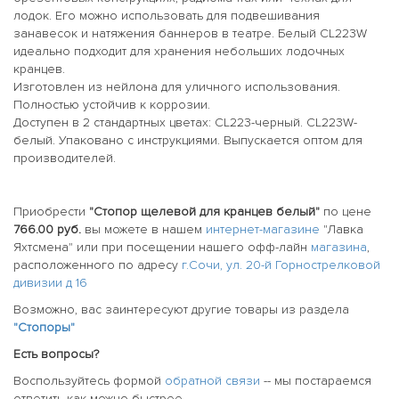
лодок. Его можно использовать для подвешивания
занавесок и натяжения баннеров в театре. Белый CL223W
идеально подходит для хранения небольших лодочных
кранцев.
Изготовлен из нейлона для уличного использования.
Полностью устойчив к коррозии.
Доступен в 2 стандартных цветах: CL223-черный. CL223W-
белый. Упаковано с инструкциями. Выпускается оптом для
производителей.
Приобрести
"Стопор щелевой для кранцев белый"
по цене
766.00 руб.
вы можете в нашем
интернет-магазине
"Лавка
Яхтсмена" или при посещении нашего офф-лайн
магазина
,
расположенного по адресу
г.Сочи, ул. 20-й Горнострелковой
дивизии д 16
Возможно, вас заинтересуют другие товары из раздела
"Стопоры"
Есть вопросы?
Воспользуйтесь формой
обратной связи
-- мы постараемся
ответить как можно быстрее