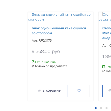
Блок одношкивный качающийся
Стоп
со стопором
Mk2 
анод
Арт. RF20175
Арт.
9 368.00 руб
1 8
Есть в наличии
Только по предоплате
Ест
Тол
В КОРЗИНУ