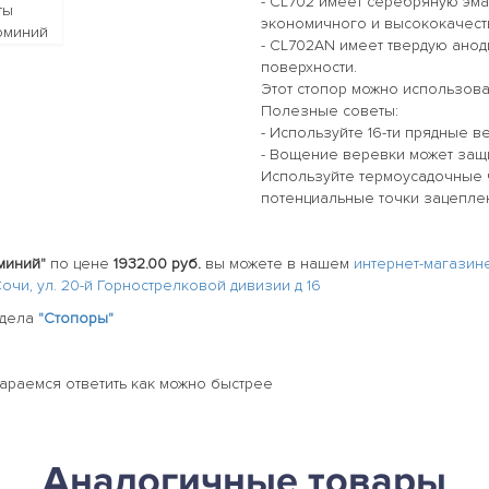
- CL702 имеет серебряную эма
экономичного и высококачест
- CL702AN имеет твердую анод
поверхности.
Этот стопор можно использова
Полезные советы:
- Используйте 16-ти прядные в
- Вощение веревки может защи
Используйте термоусадочные ч
потенциальные точки зацепле
миний"
по цене
1932.00 руб.
вы можете в нашем
интернет-магазин
Сочи, ул. 20-й Горнострелковой дивизии д 16
здела
"Стопоры"
тараемся ответить как можно быстрее
Аналогичные товары