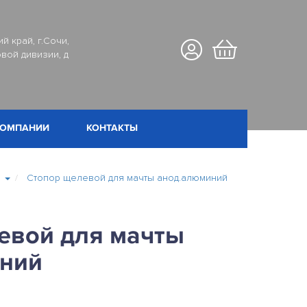
й край, г.Сочи,
вой дивизии, д
КОМПАНИИ
КОНТАКТЫ
ы
Стопор щелевой для мачты анод.алюминий
евой для мачты
ний