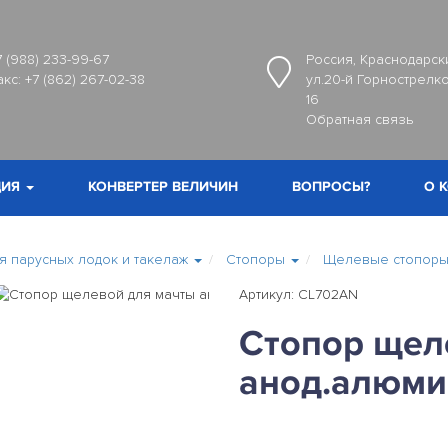
7 (988) 233-99-67
Россия, Краснодарски
акс:
+7 (862) 267-02-38
ул.20-й Горнострелко
16
Обратная связь
ИЯ
КОНВЕРТЕР ВЕЛИЧИН
ВОПРОСЫ?
О 
 парусных лодок и такелаж
Стопоры
Щелевые стопор
Артикул: CL702AN
Стопор щел
анод.алюми