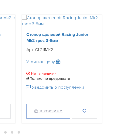
r
Стопор щелевой Racing Junior
Стопор щел
Mk2 трос 3-6мм
Mk2 анод.
Арт. CL211MK2
Арт. CL211
Уточнить цену
Уточнить ц
Нет в наличии
Нет в нал
Только по предоплате
Только по
Уведомить о поступлении
Уведомит
В КОРЗИНУ
В КО