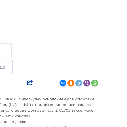
ИНУ
L211 Mk1, с изогнутым основанием для установки
мм (1 1/8" - 1 1/4") с помощью винтов или заклепок.
егкого веса и долговечности. CL702 также может
ишит к канатам.
антах отделки: