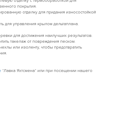
левую отделку с термообработкой для
венного покрытия.
ированную отделку для придания износостойкой
ть для управления крылом дельтаплана.
еревки для достижения наилучших результатов.
тить такелаж от повреждения песком.
ехлы или изоленту, чтобы предотвратить
ния.
е
"Лавка Яхтсмена" или при посещении нашего