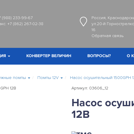
7 (988) 233-99-67
Россия, Краснодарски
акс:
+7 (862) 267-02-38
ул.20-й Горнострелко
16
Обратная связь
ИЯ
КОНВЕРТЕР ВЕЛИЧИН
ВОПРОСЫ?
О 
ужные помпы
Помпы 12V
Насос осушительный 1500GPH 1
Артикул: 03606_12
Насос осуш
12В