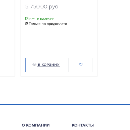
9 088.0
5 750.00 руб
Есть в нал
Только по
Есть в наличии
Только по предоплате
В КОРЗИНУ
В КО
О КОМПАНИИ
КОНТАКТЫ