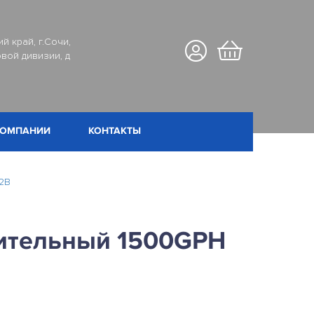
й край, г.Сочи,
вой дивизии, д
КОМПАНИИ
КОНТАКТЫ
2В
ительный 1500GPH