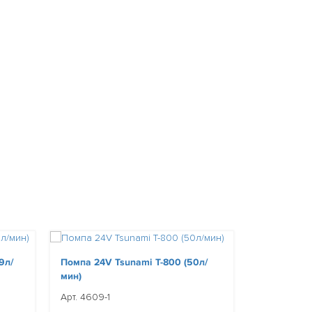
9л/
Помпа 24V Tsunami T-800 (50л/
Помпа 24V 
мин)
Арт. ATT-451
Арт. 4609-1