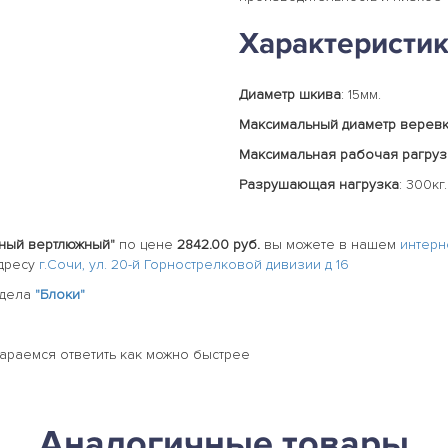
Характеристи
Диаметр шкива
: 15мм.
Максимальный диаметр верев
Максимальная рабочая рагруз
Разрушающая нагрузка
: 300кг.
ный вертлюжный"
по цене
2842.00 руб.
вы можете в нашем
интерн
адресу
г.Сочи, ул. 20-й Горнострелковой дивизии д 16
здела
"Блоки"
тараемся ответить как можно быстрее
Аналогичные товары