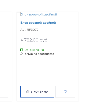
Блок врезной двойной
Блок врезн
Арт. RF30721
Арт. RF3071
Уточнить ц
4 782.00 руб
Нет в нал
Есть в наличии
Только по
Только по предоплате
Уведомит
В КОРЗИНУ
В КО