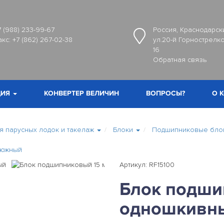
7 (988) 233-99-67
Россия, Краснодарски
акс:
+7 (862) 267-02-38
ул.20-й Горнострелко
16
Обратная связь
ИЯ
КОНВЕРТЕР ВЕЛИЧИН
ВОПРОСЫ?
О 
 парусных лодок и такелаж
Блоки
Подшипниковые блок
люжный
Артикул: RF15100
Блок подши
одношкивн