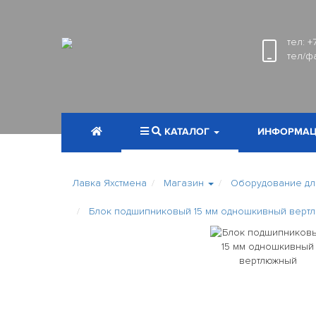
тел:
+
тел/ф
КАТАЛОГ
ИНФОРМАЦ
Лавка Яхстмена
Магазин
Оборудование для
Блок подшипниковый 15 мм одношкивный верт