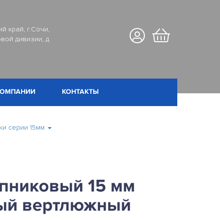
й край, г.Сочи,
вой дивизии, д
КОМПАНИИ
КОНТАКТЫ
и серии 15мм
пниковый 15 мм
ый вертлюжный