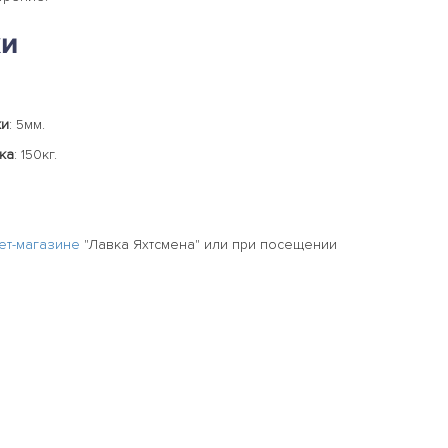
ки
ки
: 5мм.
ка
: 150кг.
ет-магазине
"Лавка Яхтсмена" или при посещении