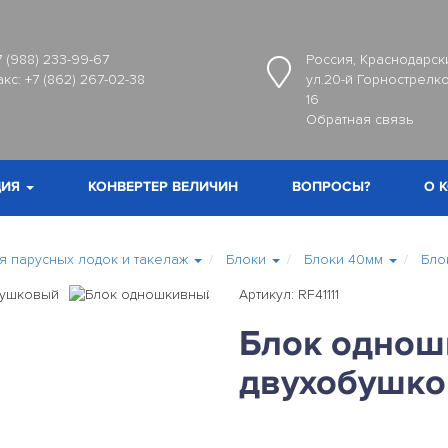
7 (988) 233-99-67
Россия, Краснодарски
акс:
+7 (862) 267-02-38
ул.20-й Горнострелко
16
Обратная связь
ИЯ
КОНВЕРТЕР ВЕЛИЧИН
ВОПРОСЫ?
О 
 парусных лодок и такелаж
Блоки
Блоки 40мм
Бло
Артикул: RF41111
Блок одно
двухобушк