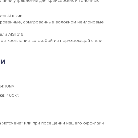
 линий управления для крейсерских и гоночных
левый шкив.
ированные, армированные волокном нейлоновые
ли AISI 316.
ое крепление со скобой из нержавеющей стали
ки
ки
: 10мм.
ка
: 400кг.
.
 Яхтсмена" или при посещении нашего офф-лайн