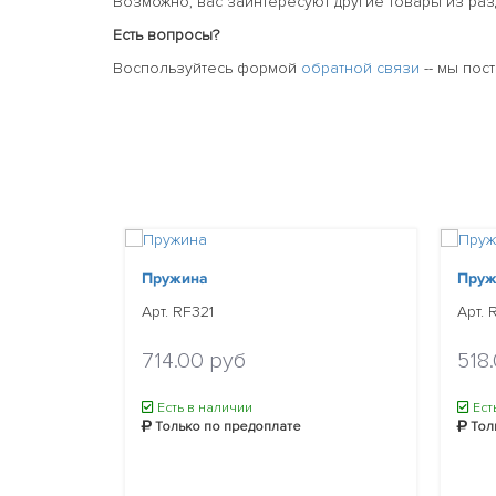
Возможно, вас заинтересуют другие товары из ра
Есть вопросы?
Воспользуйтесь формой
обратной связи
-- мы пос
Пружина
Пруж
Арт. RF321
Арт. 
714.00 руб
518
Есть в наличии
Ест
Только по предоплате
Тол