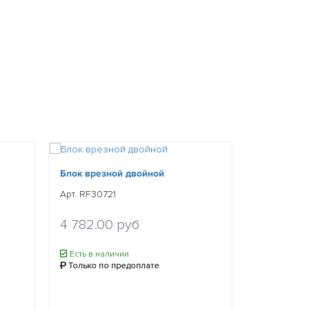
Блок врезной двойной
Блок врезн
Арт. RF30721
Арт. RF3071
Уточнить ц
4 782.00 руб
Нет в нал
Есть в наличии
Только по
Только по предоплате
Уведомит