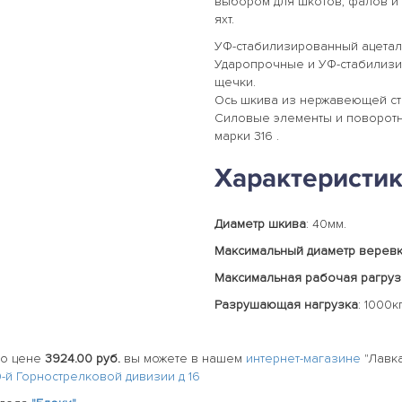
выбором для шкотов, фалов и
яхт.
УФ-стабилизированный ацета
Ударопрочные и УФ-стабилиз
щечки.
Ось шкива из нержавеющей ста
Силовые элементы и поворотн
марки 316 .
Характеристи
Диаметр шкива
: 40мм.
Максимальный диаметр верев
Максимальная рабочая рагруз
Разрушающая нагрузка
: 1000кг
о цене
3924.00 руб.
вы можете в нашем
интернет-магазине
"Лавка
20-й Горнострелковой дивизии д 16