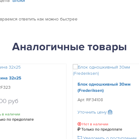
здела
"Блоки"
тараемся ответить как можно быстрее
Аналогичные товары
ина 32x25
Блок одношкивный 30мм
RF323
(Frederiksen)
Арт. RF34108
.00 руб
Уточнить цену
ь в наличии
ько по предоплате
Нет в наличии
Только по предоплате
Уведомить о поступлении