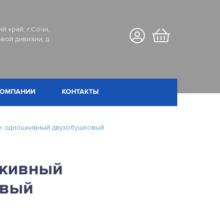
й край, г.Сочи,
вой дивизии, д
КОМПАНИИ
КОНТАКТЫ
к одношкивный двухобушковый
шкивный
овый