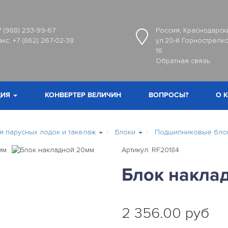
7 (988) 233-99-67
Россия, Краснодарски
акс:
+7 (862) 267-02-38
ул.20-й Горнострелко
16
Обратная связь
ИЯ
КОНВЕРТЕР ВЕЛИЧИН
ВОПРОСЫ?
О 
 парусных лодок и такелаж
Блоки
Подшипниковые блок
Артикул: RF20184
Блок накла
2 356.00 руб