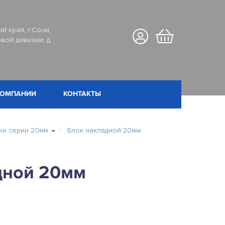
й край, г.Сочи,
вой дивизии, д
КОМПАНИИ
КОНТАКТЫ
и серии 20мм
Блок накладной 20мм
дной 20мм