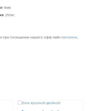
ки
: 6мм.
ка
: 250кг.
или при посещении нашего офф-лайн
магазина
,