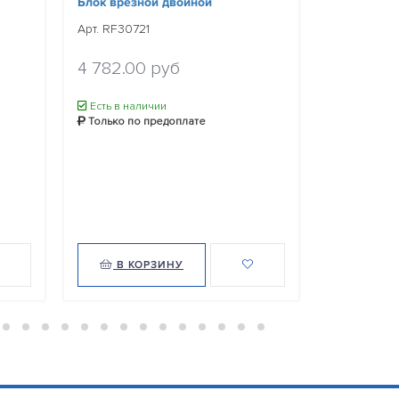
Блок врезной двойной
Блок врезн
Арт. RF30721
Арт. RF3071
Уточнить ц
4 782.00 руб
Нет в нал
Есть в наличии
Только по
Только по предоплате
Уведомит
В КОРЗИНУ
В КО